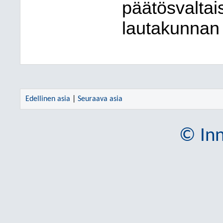
päätösvaltai
lautakunnan j
Edellinen asia
|
Seuraava asia
© Inn