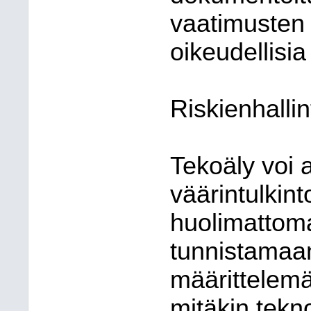
vaatimusten 
oikeudellisia
Riskienhallin
Tekoäly voi a
väärintulkint
huolimattoma
tunnistamaan 
määrittelem
mitäkin tekn