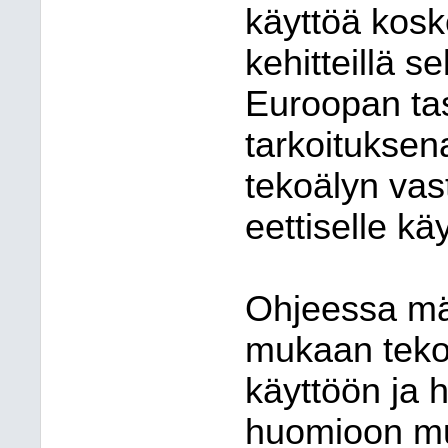
käyttöä kosk
kehitteillä s
Euroopan ta
tarkoituksen
tekoälyn vastu
eettiselle kä
Ohjeessa mää
mukaan tekoä
käyttöön ja 
huomioon m