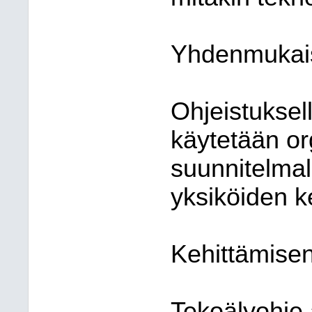
Yhdenmukais
Ohjeistuksel
käytetään or
suunnitelmall
yksiköiden k
Kehittämisen
Tekoälyohje