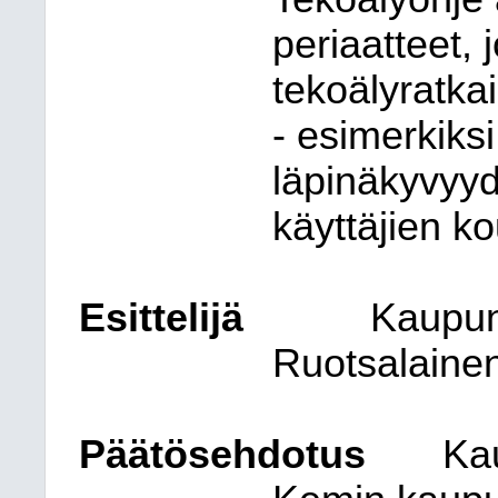
periaatteet,
tekoälyratka
- esimerkiks
läpinäkyvyyd
käyttäjien k
Esittelijä
Kaupun
Ruotsalaine
Päätösehdotus
Ka