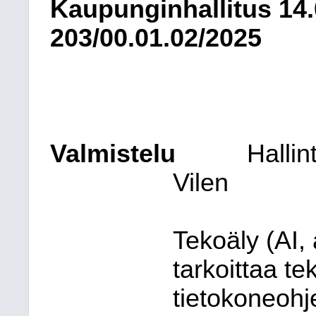
Kaupunginhallitus
14
203/00.01.02/2025
Valmistelu
Hallin
Vilen
Tekoäly (AI, a
tarkoittaa te
tietokoneohj