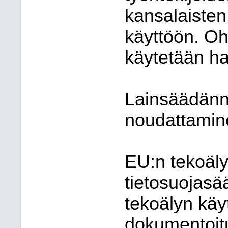
kansalaisten
käyttöön. Ohj
käytetään har
Lainsäädänn
noudattamin
EU:n tekoäly
tietosuojasää
tekoälyn käyt
dokumentoit