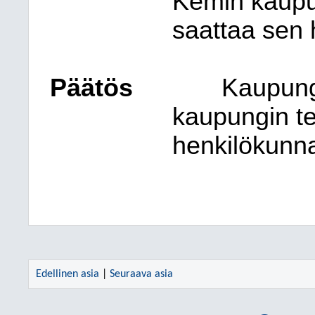
Kemin kaupu
saattaa sen 
Päätös
Kaupung
kaupungin te
henkilökunna
Edellinen asia
|
Seuraava asia