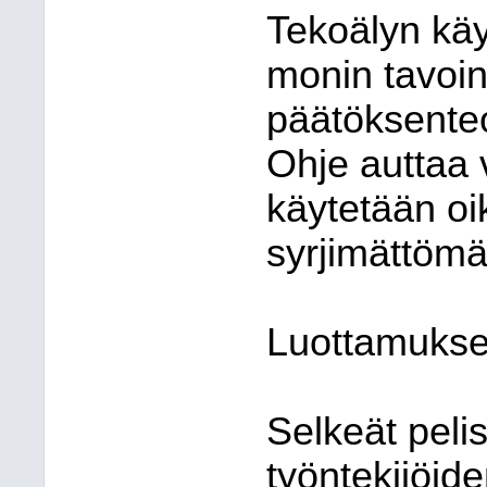
Tekoälyn käyt
monin tavoin
päätöksenteos
Ohje auttaa 
käytetään o
syrjimättömäs
Luottamukse
Selkeät peli
työntekijöide