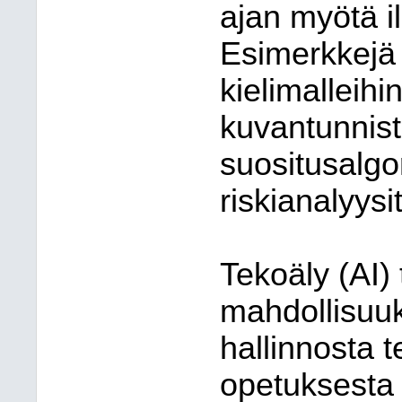
ajan myötä il
Esimerkkejä
kielimalleihi
kuvantunnist
suositusalgor
riskianalyysit
Tekoäly (AI) 
mahdollisuuks
hallinnosta 
opetuksesta 