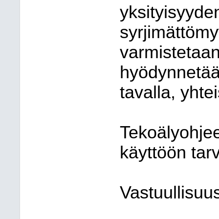
yksityisyyde
syrjimättömyy
varmistetaan
hyödynnetään
tavalla, yht
Tekoälyohjee
käyttöön tar
Vastuullisuus