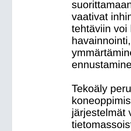
suorittamaan 
vaativat inhi
tehtäviin voi
havainnointi,
ymmärtämine
ennustamine
Tekoäly peru
koneoppimism
järjestelmät 
tietomassois