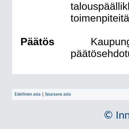
talouspäällik
toimenpiteitä
Päätös
Kaupungi
päätösehdot
Edellinen asia
|
Seuraava asia
© Inn