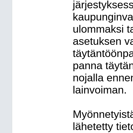
järjestykses
kaupunginval
ulommaksi tai
asetuksen va
täytäntöönp
panna täytän
nojalla enne
lainvoiman.
Myönnetyistä
lähetetty tiet