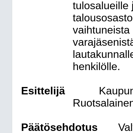
tulosalueille 
talousosasto
vaihtuneista 
varajäsenistä
lautakunnall
henkilölle.
Esittelijä
Kaupun
Ruotsalaine
Päätösehdotus
Va