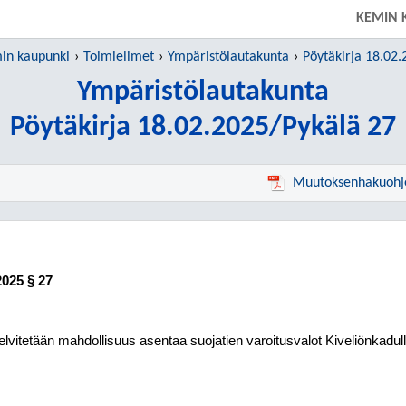
KEMIN 
in kaupunki
Toimielimet
Ympäristölautakunta
Pöytäkirja 18.02.
Ympäristölautakunta
Pöytäkirja 18.02.2025/Pykälä 27
Muutoksenhakuohj
2025
§ 27
elvitetään mahdollisuus asentaa suojatien varoitusvalot Kiveliönkadu