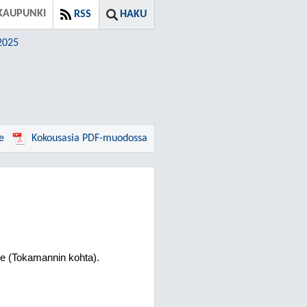
KAUPUNKI
RSS
HAKU
2025
e
Kokousasia PDF-muodossa
lle (Tokamannin kohta).