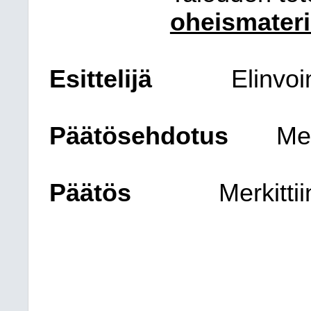
oheismateri
Esittelijä
Elinvo
Päätösehdotus
Mer
Päätös
Merkittii