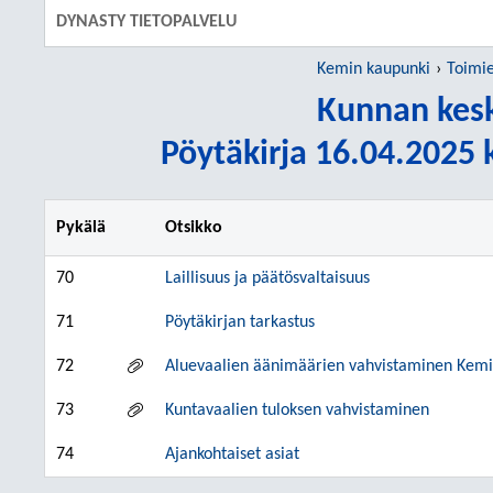
DYNASTY TIETOPALVELU
Kemin kaupunki
Toimi
Kunnan kesk
Pöytäkirja 16.04.2025 k
Pykälä
Otsikko
70
Laillisuus ja päätösvaltaisuus
71
Pöytäkirjan tarkastus
72
Aluevaalien äänimäärien vahvistaminen Kemi
73
Kuntavaalien tuloksen vahvistaminen
74
Ajankohtaiset asiat