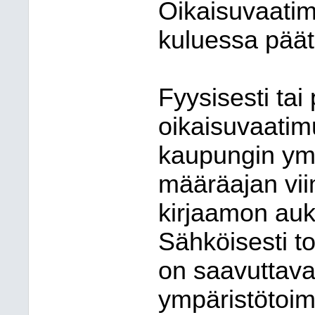
Oikaisuvaatim
kuluessa päät
Fyysisesti tai
oikaisuvaati
kaupungin ymp
määräajan vi
kirjaamon auk
Sähköisesti t
on saavuttav
ympäristötoim