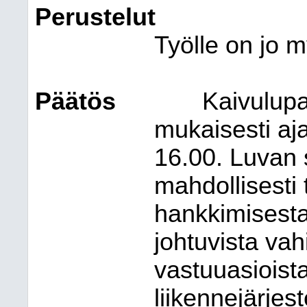
Perustelut
Työlle on jo m
Päätös
Kaivulup
mukaisesti aja
16.00. Luvan 
mahdollisesti 
hankkimisesta
johtuvista vah
vastuuasioist
liikennejärjest