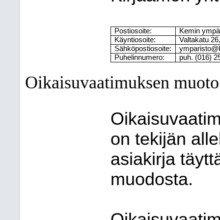
Postiosoite:
Kemin ympär
Käyntiosoite:
Valtakatu 26
Sähköpostiosoite:
ymparisto@k
Puhelinnumero:
puh. (016) 2
Oikaisuvaatimuksen muoto j
Oikaisuvaatimu
on tekijän all
asiakirja täyt
muodosta.
Oikaisuvaatim