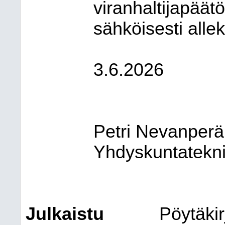
viranhaltijapäät
sähköisesti alleki
3.6.2026
Petri Nevanperä
Yhdyskuntatekni
Julkaistu
Pöytäki