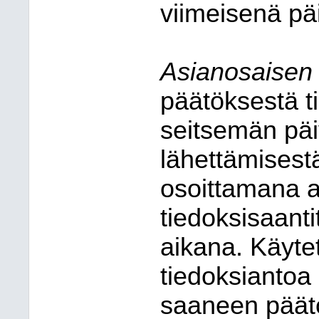
viimeisenä pä
Asianosaisen
päätöksestä ti
seitsemän päi
lähettämisest
osoittamana ai
tiedoksisaant
aikana. Käytet
tiedoksiantoa
saaneen päätö