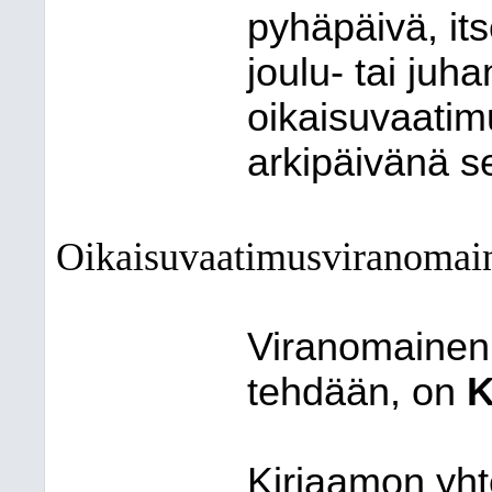
pyhäpäivä, it
joulu- tai juh
oikaisuvaati
arkipäivänä s
Oikaisuvaatimusviranomai
Viranomainen,
tehdään, on
K
Kirjaamon yht