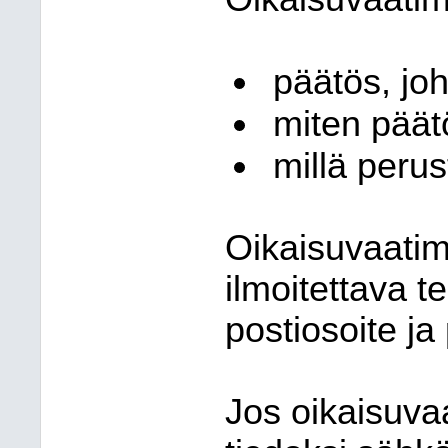
päätös, jo
miten päät
millä perus
Oikaisuvaatim
ilmoitettava te
postiosoite j
Jos oikaisuva