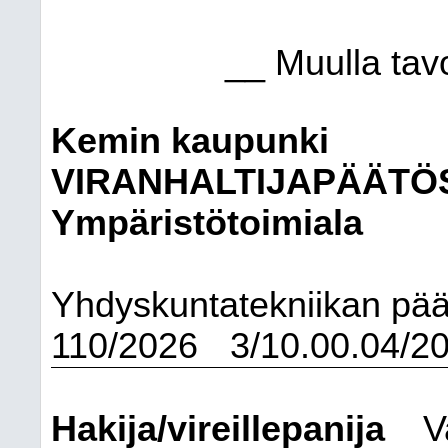
__ Muulla tav
Kemin kaupunki
VIRANHALTIJAPÄÄTÖ
Ympäristötoimiala
Yhdyskuntatekniikan pää
110/2026
3/10.00.04/2
Hakija/vireillepanija
V