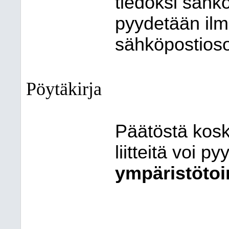
tiedoksi sähkö
pyydetään il
sähköpostioso
Pöytäkirja
Päätöstä koske
liitteitä voi p
ympäristötoi