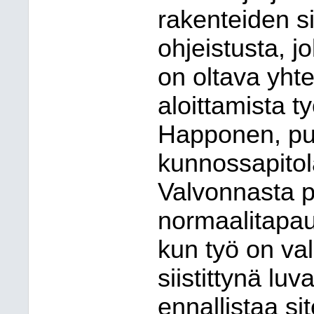
rakenteiden s
ohjeistusta, j
on oltava yht
aloittamista t
Happonen, pu
kunnossapitol
Valvonnasta p
normaalitapau
kun työ on val
siistittynä luv
ennallistaa si