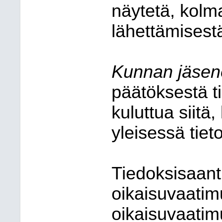
näytetä, kolm
lähettämisest
Kunnan jäsen
päätöksestä t
kuluttua siitä
yleisessä tiet
Tiedoksisaanti
oikaisuvaatim
oikaisuvaatim