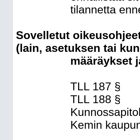
tilannetta enn
Sovelletut oikeusohjee
(lain, asetuksen tai ku
määräykset j
TLL 187 §
TLL 188 §
Kunnossapitol
Kemin kaupung